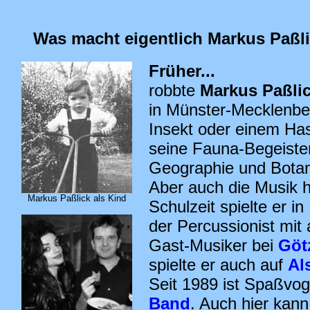
Was macht eigentlich Markus Paßl
Früher...
robbte
Markus Paßli
in Münster-Mecklenbe
Insekt oder einem Has
seine Fauna-Begeister
Geographie und Botani
Aber auch die Musik ha
Markus Paßlick als Kind
Schulzeit spielte er i
der Percussionist mit
Gast-Musiker bei
Göt
spielte er auch auf
Al
Seit 1989 ist Spaßvo
Band
. Auch hier kann