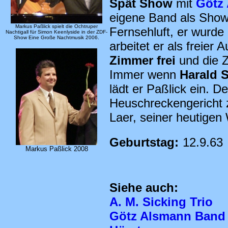
Spät Show
mit
Götz
eigene Band als Show
Markus Paßlick spielt die Ochtruper
Fernsehluft, er wurde
Nachtigall für Simon Keenlyside in der ZDF-
Show Eine Große Nachtmusik 2006.
arbeitet er als freier A
Zimmer frei
und die 
Immer wenn
Harald 
lädt er Paßlick ein. D
Heuschreckengericht z
Laer, seiner heutigen
Geburtstag:
12.9.63
Markus Paßlick 2008
Siehe auch:
A. M. Sicking Trio
Götz Alsmann Band