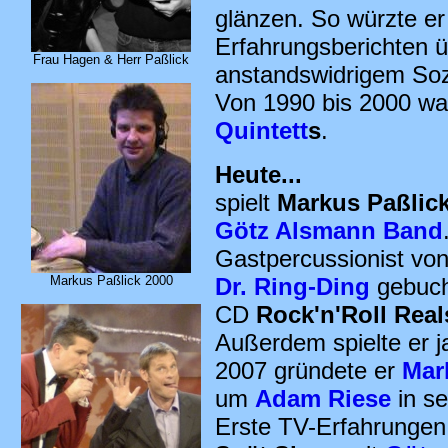
glänzen. So würzte e
Erfahrungsberichten ü
Frau Hagen & Herr Paßlick
anstandswidrigem Sozi
Von 1990 bis 2000 wa
Quintett
s
.
Heute...
spielt
Markus Paßlic
Götz Alsmann Band
Gastpercussionist vo
Markus Paßlick 2000
Dr. Ring-Ding
gebucht
CD
Rock'n'Roll Real
Außerdem spielte er j
2007 gründete er
Mar
um
Adam Riese
in se
Erste TV-Erfahrungen