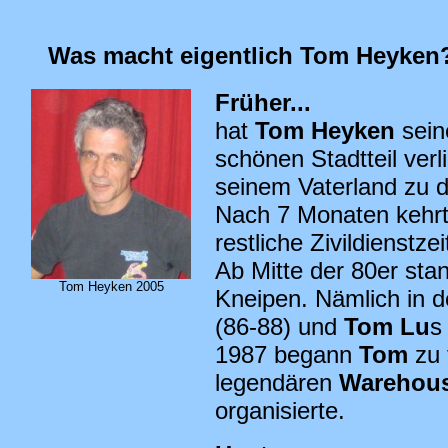
Was macht eigentlich Tom Heyken
Früher...
hat
Tom Heyken
sein
schönen Stadtteil ver
seinem Vaterland zu die
Nach 7 Monaten kehrt
restliche Zivildienstze
Ab Mitte der 80er sta
Tom Heyken 2005
Kneipen. Nämlich in 
(86-88) und
Tom Lu
1987 begann
Tom
zu 
legendären
Warehous
organisierte.